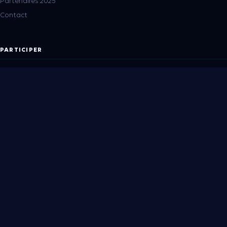
Partenaires 2025
Contact
PARTICIPER
Devenir Partenaire
Devenir Invité
INFORMATIONS
24 – 26 Novembre 2026
Palmeraie Conference Center
Pickalbatros Hôtel du Golf · Marrakech
info@xcom.fr
© 2026 Africa IT Meetings —
XCOM
. Tous droits réservés.