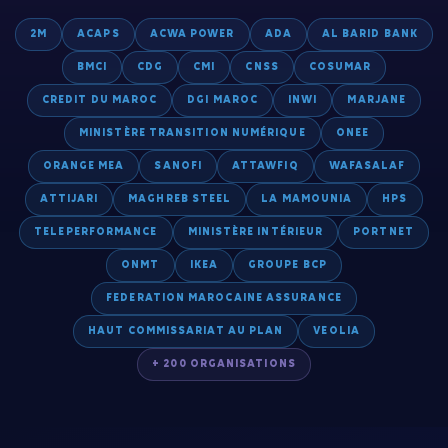
2M
ACAPS
ACWA POWER
ADA
AL BARID BANK
BMCI
CDG
CMI
CNSS
COSUMAR
CREDIT DU MAROC
DGI MAROC
INWI
MARJANE
MINISTÈRE TRANSITION NUMÉRIQUE
ONEE
ORANGE MEA
SANOFI
ATTAWFIQ
WAFASALAF
ATTIJARI
MAGHREB STEEL
LA MAMOUNIA
HPS
TELEPERFORMANCE
MINISTÈRE INTÉRIEUR
PORTNET
ONMT
IKEA
GROUPE BCP
FEDERATION MAROCAINE ASSURANCE
HAUT COMMISSARIAT AU PLAN
VEOLIA
+ 200 ORGANISATIONS